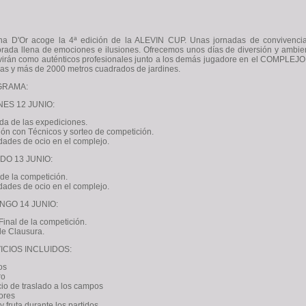
a D'Or acoge la 4ª edición de la ALEVIN CUP. Unas jornadas de convivenci
rada llena de emociones e ilusiones. Ofrecemos unos días de diversión y ambie
virán como auténticos profesionales junto a los demás jugadore en el COMPLEJ
nas y más de 2000 metros cuadrados de jardines.
GRAMA:
NES 12 JUNIO:
da de las expediciones.
ón con Técnicos y sorteo de competición.
idades de ocio en el complejo.
DO 13 JUNIO:
 de la competición.
idades de ocio en el complejo.
NGO 14 JUNIO:
Final de la competición.
de Clausura.
ICIOS INCLUIDOS:
os
ro
cio de traslado a los campos
ores
 fruta durante los partidos