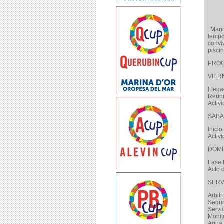
Marin
tempo
convi
pisci
PRO
VIER
Llega
Reuni
Activ
SABA
Inicio
Activ
DOMI
Fase 
Acto 
SERV
Arbitr
Segu
Servi
Monit
Agua y