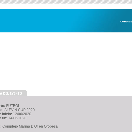
rte:
FUTBOL
to:
ALEVIN CUP 2020
 inicio:
12/06/2020
 fin:
14/06/2020
r:
Complejo Marina D'Or en Oropesa