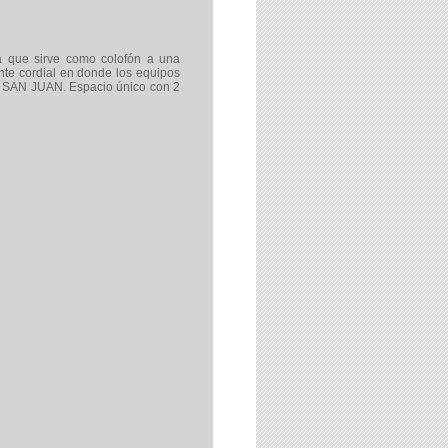
a que sirve como colofón a una
nte cordial en donde los equipos
O SAN JUAN. Espacio único con 2