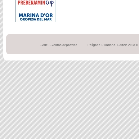
Evide. Eventos deportivos · Polígono L'Andana. Edific