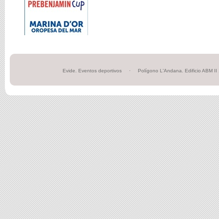
Evide. Eventos deportivos · Polígono L'Andana. Edific